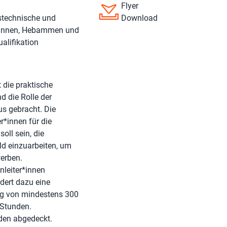
Flyer
nstechnische und
Download
r*innen, Hebammen und
alifikation
 die praktische
d die Rolle der
us gebracht. Die
r*innen für die
oll sein, die
ld einzuarbeiten, um
erben.
leiter*innen
dert dazu eine
ng von mindestens 300
 Stunden.
nden abgedeckt.