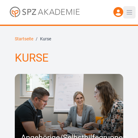
Startseite
/
Kurse
KURSE
Angehörige/Selbsthilfegruppen