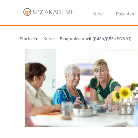
Kurse
Dozenten
Startseite
—
Kurse
—
Biographiearbeit (§43b/§53c SGB XI)